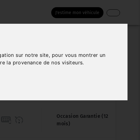
J'estime mon véhicule
BMW SERIE 1
gation sur notre site, pour vous montrer un
re la provenance de nos visiteurs.
16I DKG7 BUSINESS DESIGN
Véhicule sur parc
19 500 km
07/2023
Automatique
Occasion Garantie (12
mois)