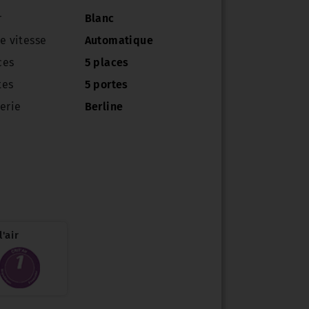
r
Blanc
e vitesse
Automatique
ces
5 places
tes
5 portes
erie
Berline
'air