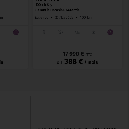
PEUGEOT 208
100 ch Style
Garantie Occasion Garantie
km
Essence
●
23/12/2025
●
100 km
_
_
17 990 €
TTC
388 €
is
ou
/ mois