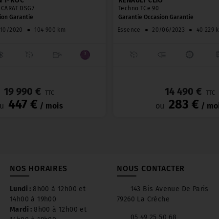
 T-ROC
RENAULT CLIO
O CARAT DSG7
Techno TCe 90
ion Garantie
Garantie Occasion Garantie
/10/2020
●
104 900 km
Essence
●
20/06/2023
●
40 229 
_
19 990 €
14 490 €
TTC
TTC
447 €
283 €
u
/ mois
ou
/ mo
NOS HORAIRES
NOUS CONTACTER
Lundi :
8h00 à 12h00 et
143 Bis Avenue De Paris
14h00 à 19h00
79260 La Crèche
Mardi :
8h00 à 12h00 et
05 49 25 50 68