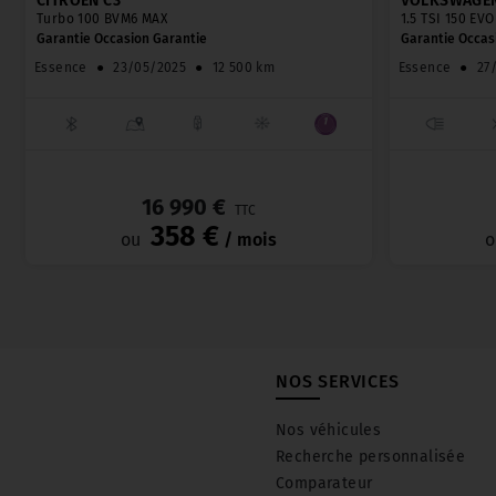
CITROËN C3
VOLKSWAGEN
Turbo 100 BVM6 MAX
1.5 TSI 150 EV
Garantie Occasion Garantie
Garantie Occas
Essence
●
23/05/2025
●
12 500 km
Essence
●
27
_
16 990 €
TTC
358 €
ou
/ mois
o
NOS SERVICES
Nos véhicules
Recherche personnalisée
Comparateur