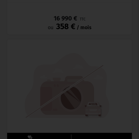
_
16 990 €
TTC
358 €
ou
/ mois