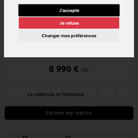
Diesel
122 432
06/2016
Manuelle
J'accepte
km
Je refuse
Changer mes préférences
Occasion Garantie (12 mois)
8 990 €
TTC
Ce véhicule m'intéresse
Estimer ma reprise