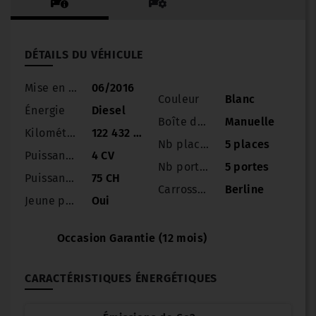
DÉTAILS DU VÉHICULE
Mise en circulation
06/2016
Couleur
Blanc
Énergie
Diesel
Boîte de vitesse
Manuelle
Kilométrage
122 432 km
Nb places
5 places
Puissance
4 CV
Nb portes
5 portes
Puissance réelle
75 CH
Carrosserie
Berline
Jeune permis
Oui
Occasion Garantie (12 mois)
CARACTÉRISTIQUES ÉNERGÉTIQUES