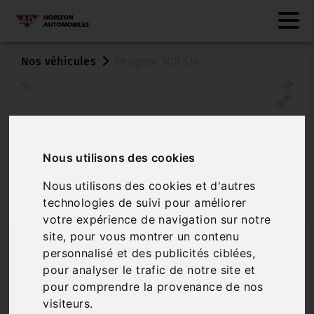
Nos véhicules
Peugeot 308 SW
Nous utilisons des cookies
Nous utilisons des cookies et d'autres
technologies de suivi pour améliorer
Véhicule vendu
votre expérience de navigation sur notre
site, pour vous montrer un contenu
PEUGEOT 308 SW
personnalisé et des publicités ciblées,
BLUEHDI 130 EAT6 S&S ALLURE BUSINESS
pour analyser le trafic de notre site et
pour comprendre la provenance de nos
Réf. 2024-1626
Véhicule sur parc
visiteurs.