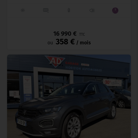
_
16 990 €
TTC
358 €
ou
/ mois