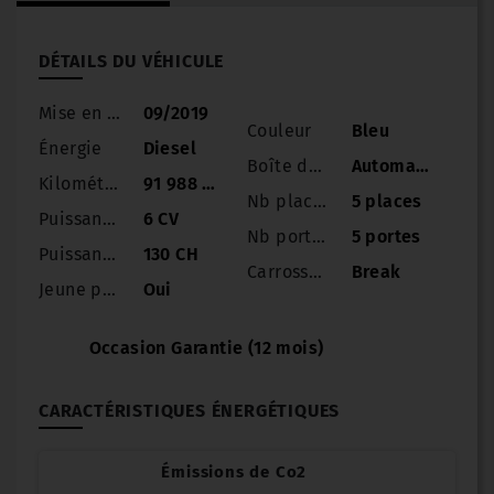
DÉTAILS DU VÉHICULE
Mise en circulation
09/2019
Couleur
Bleu
Énergie
Diesel
Boîte de vitesse
Automatique
Kilométrage
91 988 km
Nb places
5 places
Puissance
6 CV
Nb portes
5 portes
Puissance réelle
130 CH
Carrosserie
Break
Jeune permis
Oui
Occasion Garantie (12 mois)
CARACTÉRISTIQUES ÉNERGÉTIQUES
Émissions de Co2